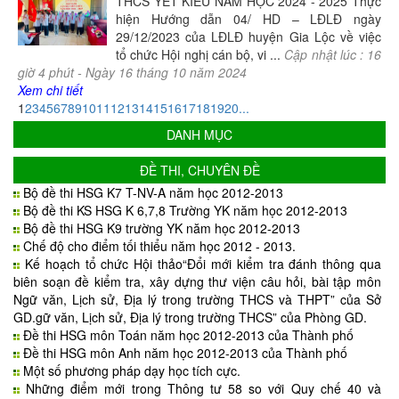
THCS YẾT KIÊU NĂM HỌC 2024 - 2025 Thực
hiện Hướng dẫn 04/ HD – LĐLĐ ngày
29/12/2023 của LĐLĐ huyện Gia Lộc về việc
tổ chức Hội nghị cán bộ, vi ...
Cập nhật lúc :
16
giờ
4
phút -
Ngày
16
tháng
10
năm
2024
Xem chi tiết
1
2
3
4
5
6
7
8
9
10
11
12
13
14
15
16
17
18
19
20
...
DANH MỤC
ĐỀ THI, CHUYÊN ĐỀ
Bộ đề thi HSG K7 T-NV-A năm học 2012-2013
Bộ đề thi KS HSG K 6,7,8 Trường YK năm học 2012-2013
Bộ đề thi HSG K9 trường YK năm học 2012-2013
Chế độ cho điểm tối thiểu năm học 2012 - 2013.
Kế hoạch tổ chức Hội thảo“Đổi mới kiểm tra đánh thông qua
biên soạn đề kiểm tra, xây dựng thư viện câu hỏi, bài tập môn
Ngữ văn, Lịch sử, Địa lý trong trường THCS và THPT” của Sở
GD.gữ văn, Lịch sử, Địa lý trong trường THCS” của Phòng GD.
Đề thi HSG môn Toán năm học 2012-2013 của Thành phố
Đề thi HSG môn Anh năm học 2012-2013 của Thành phố
Một số phương pháp dạy học tích cực.
Những điểm mới trong Thông tư 58 so với Quy chế 40 và