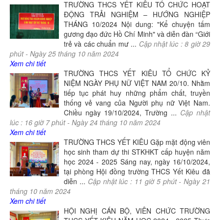
TRƯỜNG THCS YẾT KIÊU TỔ CHỨC HOẠT
ĐỘNG TRẢI NGHIỆM – HƯỚNG NGHIỆP
THÁNG 10/2024 Nội dung: "Kể chuyện tấm
gương đạo đức Hồ Chí Minh" và diễn đàn “Giới
trẻ và các chuẩn mư ...
Cập nhật lúc :
8
giờ
29
phút -
Ngày
25
tháng
10
năm
2024
Xem chi tiết
TRƯỜNG THCS YẾT KIÊU TỔ CHỨC KỶ
NIỆM NGÀY PHỤ NỮ VIỆT NAM 20/10. Nhằm
tiếp tục phát huy những phẩm chất, truyền
thống vẻ vang của Người phụ nữ Việt Nam.
Chiều ngày 19/10/2024, Trường ...
Cập nhật
lúc :
16
giờ
7
phút -
Ngày
24
tháng
10
năm
2024
Xem chi tiết
TRƯỜNG THCS YẾT KIÊU Gặp mặt động viên
học sinh tham dự thi STKHKT cấp huyện năm
học 2024 - 2025 Sáng nay, ngày 16/10/2024,
tại phòng Hội đồng trường THCS Yết Kiêu đã
diễn ...
Cập nhật lúc :
11
giờ
5
phút -
Ngày
21
tháng
10
năm
2024
Xem chi tiết
HỘI NGHỊ CÁN BỘ, VIÊN CHỨC TRƯỜNG