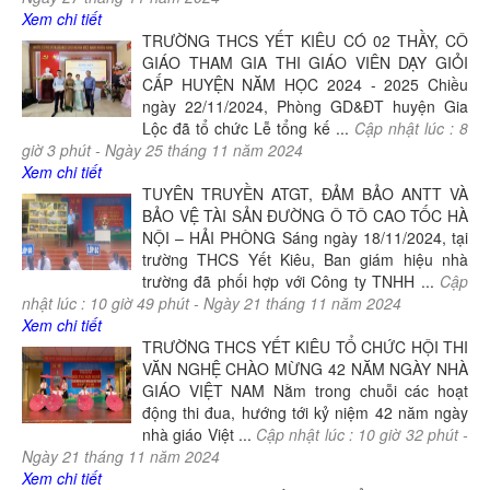
Xem chi tiết
TRƯỜNG THCS YẾT KIÊU CÓ 02 THẦY, CÔ
GIÁO THAM GIA THI GIÁO VIÊN DẠY GIỎI
CẤP HUYỆN NĂM HỌC 2024 - 2025 Chiều
ngày 22/11/2024, Phòng GD&ĐT huyện Gia
Lộc đã tổ chức Lễ tổng kế ...
Cập nhật lúc :
8
giờ
3
phút -
Ngày
25
tháng
11
năm
2024
Xem chi tiết
TUYÊN TRUYỀN ATGT, ĐẢM BẢO ANTT VÀ
BẢO VỆ TÀI SẢN ĐƯỜNG Ô TÔ CAO TỐC HÀ
NỘI – HẢI PHÒNG Sáng ngày 18/11/2024, tại
trường THCS Yết Kiêu, Ban giám hiệu nhà
trường đã phối hợp với Công ty TNHH ...
Cập
nhật lúc :
10
giờ
49
phút -
Ngày
21
tháng
11
năm
2024
Xem chi tiết
TRƯỜNG THCS YẾT KIÊU TỔ CHỨC HỘI THI
VĂN NGHỆ CHÀO MỪNG 42 NĂM NGÀY NHÀ
GIÁO VIỆT NAM Nằm trong chuỗi các hoạt
động thi đua, hướng tới kỷ niệm 42 năm ngày
nhà giáo Việt ...
Cập nhật lúc :
10
giờ
32
phút -
Ngày
21
tháng
11
năm
2024
Xem chi tiết