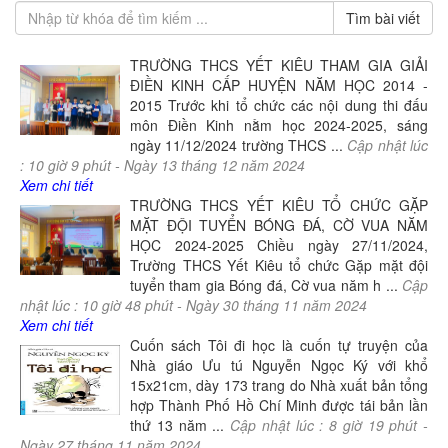
TRƯỜNG THCS YẾT KIÊU THAM GIA GIẢI
ĐIỀN KINH CẤP HUYỆN NĂM HỌC 2014 -
2015 Trước khi tổ chức các nội dung thi đấu
môn Điền Kinh nằm học 2024-2025, sáng
ngày 11/12/2024 trường THCS ...
Cập nhật lúc
:
10
giờ
9
phút -
Ngày
13
tháng
12
năm
2024
Xem chi tiết
TRƯỜNG THCS YẾT KIÊU TỔ CHỨC GẶP
MẶT ĐỘI TUYỂN BÓNG ĐÁ, CỜ VUA NĂM
HỌC 2024-2025 Chiều ngày 27/11/2024,
Trường THCS Yết Kiêu tổ chức Gặp mặt đội
tuyển tham gia Bóng đá, Cờ vua năm h ...
Cập
nhật lúc :
10
giờ
48
phút -
Ngày
30
tháng
11
năm
2024
Xem chi tiết
Cuốn sách Tôi đi học là cuốn tự truyện của
Nhà giáo Ưu tú Nguyễn Ngọc Ký với khổ
15x21cm, dày 173 trang do Nhà xuất bản tổng
hợp Thành Phố Hồ Chí Minh được tái bản lần
thứ 13 năm ...
Cập nhật lúc :
8
giờ
19
phút -
Ngày
27
tháng
11
năm
2024