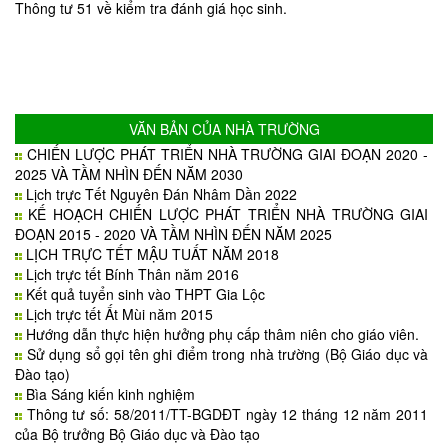
Thông tư 51 về kiểm tra đánh giá học sinh.
VĂN BẢN CỦA NHÀ TRƯỜNG
CHIẾN LƯỢC PHÁT TRIỂN NHÀ TRƯỜNG GIAI ĐOẠN 2020 -
2025 VÀ TẦM NHÌN ĐẾN NĂM 2030
Lịch trực Tết Nguyên Đán Nhâm Dần 2022
KẾ HOẠCH CHIẾN LƯỢC PHÁT TRIỂN NHÀ TRƯỜNG GIAI
ĐOẠN 2015 - 2020 VÀ TẦM NHÌN ĐẾN NĂM 2025
LỊCH TRỰC TẾT MẬU TUẤT NĂM 2018
Lịch trực tết Bính Thân năm 2016
Kết quả tuyển sinh vào THPT Gia Lộc
Lịch trực tết Ất Mùi năm 2015
Hướng dẫn thực hiện hưởng phụ cấp thâm niên cho giáo viên.
Sử dụng sổ gọi tên ghi điểm trong nhà trường (Bộ Giáo dục và
Đào tạo)
Bìa Sáng kiến kinh nghiệm
Thông tư số: 58/2011/TT-BGDĐT ngày 12 tháng 12 năm 2011
của Bộ trưởng Bộ Giáo dục và Đào tạo