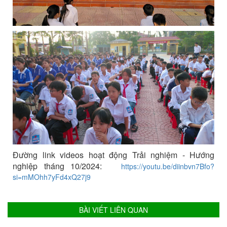
Đường link videos hoạt động Trải nghiệm - Hướng
nghiệp tháng 10/2024:
https://youtu.be/diinbvn7Bfo?
si=mMOhh7yFd4xQ27j9
BÀI VIẾT LIÊN QUAN